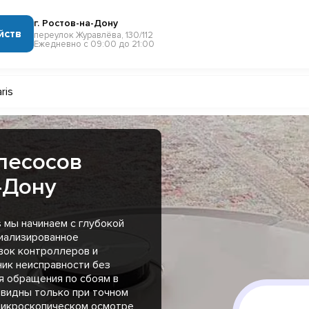
г. Ростов-на-Дону
йств
переулок Журавлёва, 130/112
Ежедневно с 09:00 до 21:00
ris
лесосов
а-Дону
 мы начинаем с глубокой
циализированное
вок контроллеров и
ник неисправности без
я обращения по сбоям в
видны только при точном
микроскопическом осмотре,