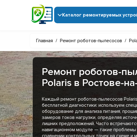
Каталог ремонтируемых устро
Главная
/
Ремонт роботов-пылесосов
/
Pola
Ремонт роботов-пы
Polaris в Ростове-н
Каждый ремонт роботов-пылесосов Polaris
бесплатной диагностики: используем спе
оборудование для анализа питания, проши
замеров токов нагрузки, определяя источ
лишних предположений. Часто встречаютс
навигационном модуле — такие проблемы 
сравнении контрольных точек на схеме и 