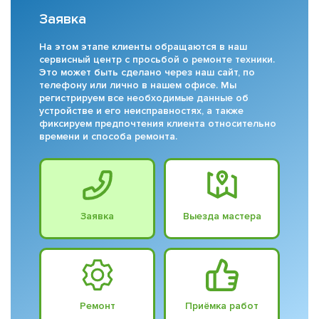
Заявка
На этом этапе клиенты обращаются в наш
сервисный центр с просьбой о ремонте техники.
Это может быть сделано через наш сайт, по
телефону или лично в нашем офисе. Мы
регистрируем все необходимые данные об
устройстве и его неисправностях, а также
фиксируем предпочтения клиента относительно
времени и способа ремонта.
Заявка
Выезда мастера
Ремонт
Приёмка работ