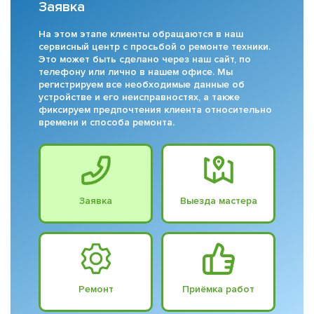
Заявка
На этом этапе клиенты обращаются в наш
сервисный центр с просьбой о ремонте техники.
Это может быть сделано через наш сайт, по
телефону или лично в нашем офисе. Мы
регистрируем все необходимые данные об
устройстве и его неисправностях, а также
фиксируем предпочтения клиента относительно
времени и способа ремонта.
Заявка
Выезда мастера
Ремонт
Приёмка работ