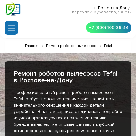
г. Ростов-на-Дону
переулок Журавлёва, 130/112
+7 (800) 100-89-44
Главная
/
Ремонт роботов-пылесосов
/
Tefal
Ремонт роботов-пылесосов Tefal
в Ростове-на-Дону
Профессиональный ремонт роботов-пылесосов
Tefal требует не только технических знаний, но и
внимательного отношения к каждой детали
устройства. В нашем сервисе специалисты подробно
изучают архитектуру всех поколений техники
бренда, выявляют нетиповые отказы, а глубокий
опыт позволяет находить решения даже в самых