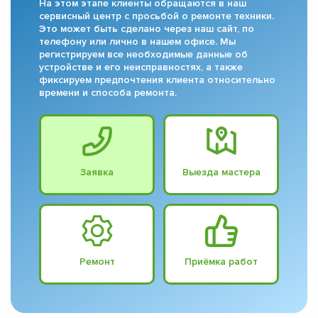
На этом этапе клиенты обращаются в наш
сервисный центр с просьбой о ремонте техники.
Это может быть сделано через наш сайт, по
телефону или лично в нашем офисе. Мы
регистрируем все необходимые данные об
устройстве и его неисправностях, а также
фиксируем предпочтения клиента относительно
времени и способа ремонта.
Заявка
Выезда мастера
Ремонт
Приёмка работ