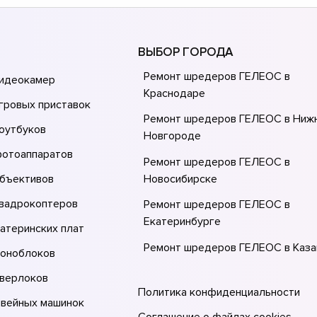
ВЫБОР ГОРОДА
Ремонт шредеров ГЕЛЕОС в
видеокамер
Краснодаре
гровых приставок
Ремонт шредеров ГЕЛЕОС в Ниж
оутбуков
Новгороде
фотоаппаратов
Ремонт шредеров ГЕЛЕОС в
объективов
Новосибирске
квадрокоптеров
Ремонт шредеров ГЕЛЕОС в
Екатеринбурге
атеринских плат
Ремонт шредеров ГЕЛЕОС в Каза
моноблоков
Ремонт шредеров ГЕЛЕОС в Мос
оверлоков
Политика конфиденциальности
Ремонт шредеров ГЕЛЕОС в Санк
швейных машинок
Петербурге
Соглашение о файлах cookies