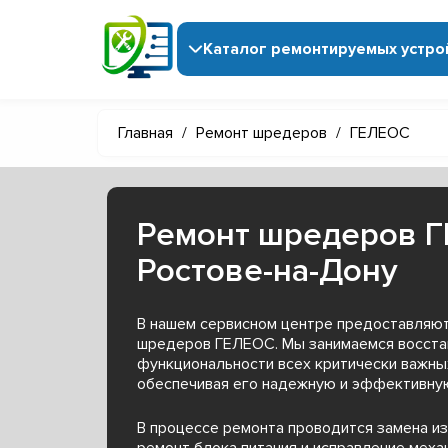
Каталог ремонтируемых устро
Главная
/
Ремонт шредеров
/
ГЕЛЕОС
Ремонт шредеров 
Ростове-на-Дону
В нашем сервисном центре предоставляют
шредеров ГЕЛЕОС. Мы занимаемся восст
функциональности всех критически важны
обеспечивая его надежную и эффективную
В процессе ремонта проводится замена и
ремонт блока питания и исправление меха