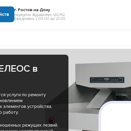
г. Ростов-на-Дону
йств
переулок Журавлёва, 130/112
Ежедневно с 09:00 до 21:00
ГЕЛЕОС в
ся услуги по ремонту
ановлением
х элементов устройства,
 работу.
зношенных режущих лезвий,
нических неисправностей,