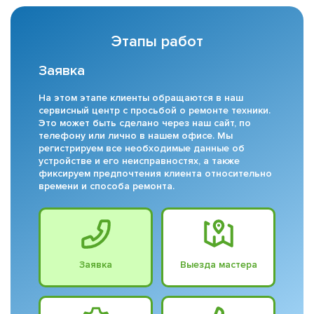
Этапы работ
Заявка
На этом этапе клиенты обращаются в наш
сервисный центр с просьбой о ремонте техники.
Это может быть сделано через наш сайт, по
телефону или лично в нашем офисе. Мы
регистрируем все необходимые данные об
устройстве и его неисправностях, а также
фиксируем предпочтения клиента относительно
времени и способа ремонта.
Заявка
Выезда мастера