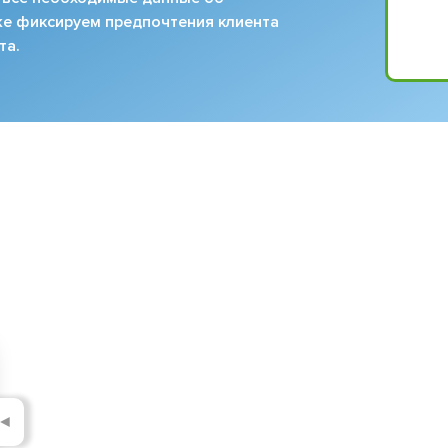
кже фиксируем предпочтения клиента
та.
◄