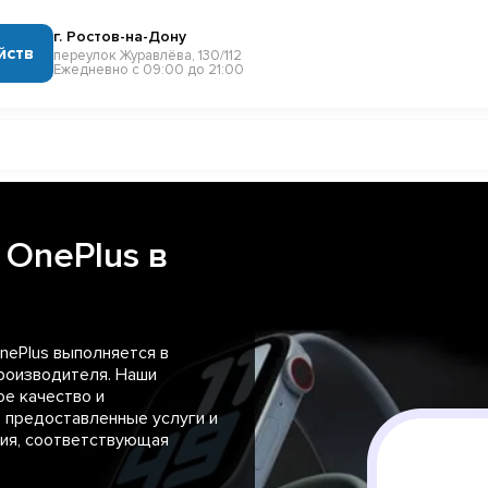
г. Ростов-на-Дону
йств
переулок Журавлёва, 130/112
Ежедневно с 09:00 до 21:00
 OnePlus в
ePlus выполняется в
роизводителя. Наши
е качество и
е предоставленные услуги и
тия, соответствующая