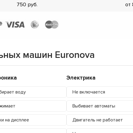
750
от
ьных машин Euronova
роника
Электрика
бирает воду
Не включается
жимает
Выбивает автоматы
и на дисплее
Двигатель не работает