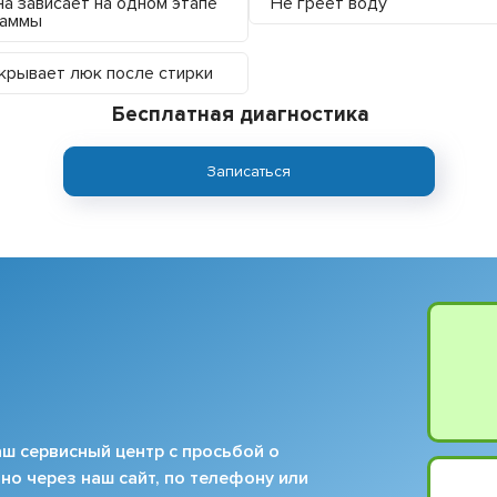
а зависает на одном этапе
Не греет воду
раммы
крывает люк после стирки
Бесплатная диагностика
Записаться
ш сервисный центр с просьбой о
но через наш сайт, по телефону или