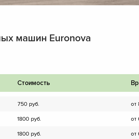
ных машин Euronova
Стоимость
Вр
750
от
1800
от
▼
▼
1800
от
▼