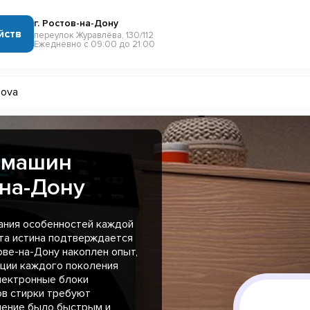
г. Ростов-на-Дону
йств
переулок Журавлёва, 130/112
Ежедневно с 09:00 до 21:00
nova
 машин
-на-Дону
нания особенностей каждой
эта истина подтверждается
ове-на-Дону накоплен опыт,
ции каждого поколения
электронные блоки
ов стирки требуют
ление было быстрым и