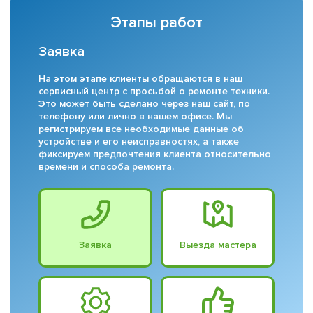
Этапы работ
Заявка
На этом этапе клиенты обращаются в наш
сервисный центр с просьбой о ремонте техники.
Это может быть сделано через наш сайт, по
телефону или лично в нашем офисе. Мы
регистрируем все необходимые данные об
устройстве и его неисправностях, а также
фиксируем предпочтения клиента относительно
времени и способа ремонта.
Заявка
Выезда мастера