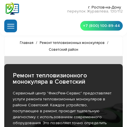
г. Ростов-на-Дону
переулок Журавлёва, 130/112
+7 (800) 100-89-44
Главная
/
Ремонт тепловизионных монокуляров
/
Советский район
Ремонт тепловизионного
монокуляра в Советский
Сервисный центр "ФиксРем-Сервис" предоставляет
услуги ремонта тепловизионных монокуляров в
районе Советский. Каждое устройство,
поступающее в ремонт, проходит тщательную
диагностику с использованием современного
оборудования. Это позволяет точно определить