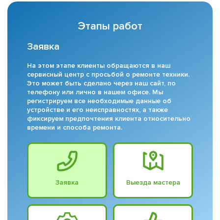
Этапы работ
Заявка
На этом этапе клиенты обращаются в наш
сервисный центр с просьбой о ремонте техники.
Это может быть сделано через наш сайт, по
телефону или лично в нашем офисе. Мы
регистрируем все необходимые данные об
устройстве и его неисправностях, а также
фиксируем предпочтения клиента относительно
времени и способа ремонта.
Заявка
Выезда мастера