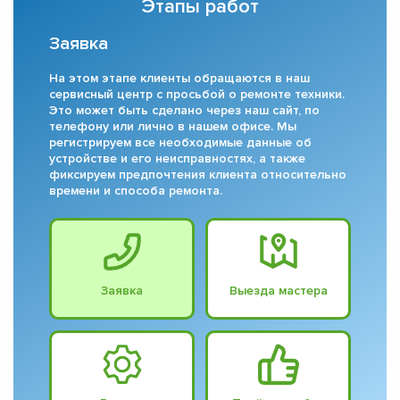
Этапы работ
Заявка
На этом этапе клиенты обращаются в наш
сервисный центр с просьбой о ремонте техники.
Это может быть сделано через наш сайт, по
телефону или лично в нашем офисе. Мы
регистрируем все необходимые данные об
устройстве и его неисправностях, а также
фиксируем предпочтения клиента относительно
времени и способа ремонта.
Заявка
Выезда мастера