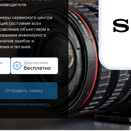
оизводителя.
енеры сервисного центра
ция состояния всех
равления объективом и
зованием инженерного
рналов ошибок и
ния и питания.
а:
Диагностика:
бесплатно
итикой конфиденциальности