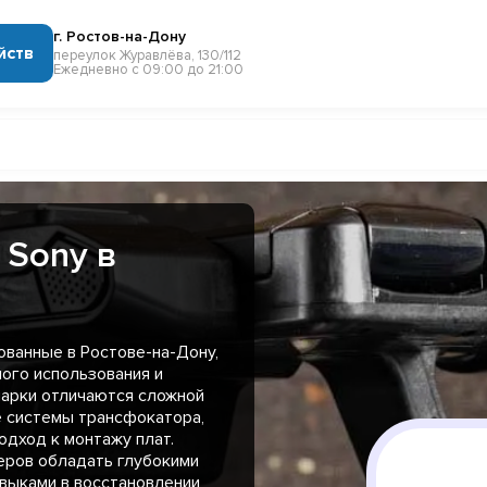
г. Ростов-на-Дону
йств
переулок Журавлёва, 130/112
Ежедневно с 09:00 до 21:00
 Sony в
ванные в Ростове-на-Дону,
ого использования и
марки отличаются сложной
 системы трансфокатора,
одход к монтажу плат.
еров обладать глубокими
авыками в восстановлении