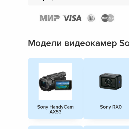
Модели видеокамер S
Sony HandyCam
Sony RX0
AX53