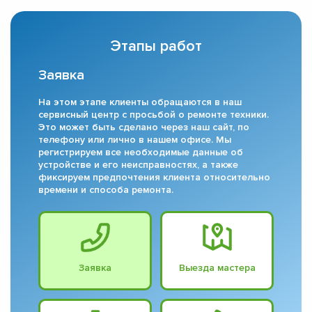
Этапы работ
Заявка
На этом этапе клиенты обращаются в наш
сервисный центр с просьбой о ремонте техники.
Это может быть сделано через наш сайт, по
телефону или лично в нашем офисе. Мы
регистрируем все необходимые данные об
устройстве и его неисправностях, а также
фиксируем предпочтения клиента относительно
времени и способа ремонта.
Заявка
Выезда мастера