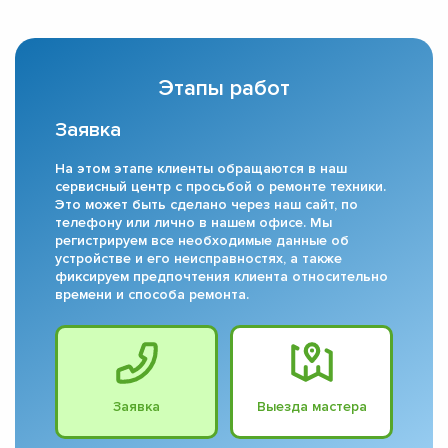
Этапы работ
Заявка
На этом этапе клиенты обращаются в наш
сервисный центр с просьбой о ремонте техники.
Это может быть сделано через наш сайт, по
телефону или лично в нашем офисе. Мы
регистрируем все необходимые данные об
устройстве и его неисправностях, а также
фиксируем предпочтения клиента относительно
времени и способа ремонта.
Заявка
Выезда мастера