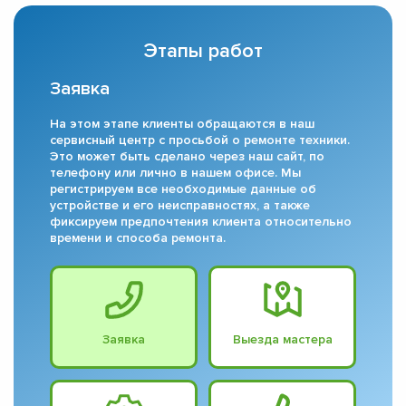
Этапы работ
Заявка
На этом этапе клиенты обращаются в наш
сервисный центр с просьбой о ремонте техники.
Это может быть сделано через наш сайт, по
телефону или лично в нашем офисе. Мы
регистрируем все необходимые данные об
устройстве и его неисправностях, а также
фиксируем предпочтения клиента относительно
времени и способа ремонта.
Заявка
Выезда мастера